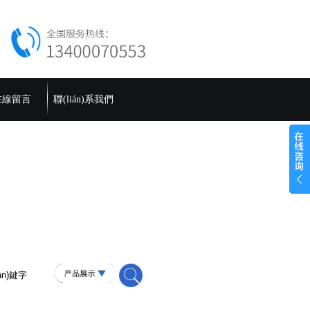
在線留言
聯(lián)系我們