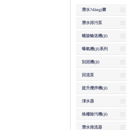
潛水?dāng)嚢
铏C(jī)
潛水排污泵
螺旋輸送機(jī)
曝氣機(jī)系列
刮泥機(jī)
回流泵
提升攪拌機(jī)
潷水器
格柵除污機(jī)
潛水推流器