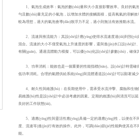
1、氣泡生成效率：氣泡的數(shù)量和大小直接影響效率。良好的氣泡發(fā
勻且數(shù)量充足的小氣泡，以增加水體的接觸面積，提高氧氣的溶解
較為理想，過大的氣泡會導(dǎo)致浮力不足，過小則無法有效推動水流。
2、流速與推流能力：其設(shè)計應(yīng)使得水流速度達(dá)到預(yù
混合。流速的大小不僅受氣泡上升速度的影響，還與進(jìn)水口設(shè)計、
有關(guān)。通過流體動力模擬，可以優(yōu)化設(shè)計參數(shù)
3、功率消耗：能效也是一個重要的性能指標(biāo)。設(shè)計
低功率消耗。合理的氣體供給系統(tǒng)與流體通道設(shè)計可以顯著
4、耐久性與維護(hù)：在長期使用中，需承受水流沖擊、腐蝕和
易維護(hù)性是設(shè)計中必須考慮的因素。定期的維護(hù)與清洗可
良好的工作狀態(tài)。
5、適應(yīng)性與靈活性應(yīng)具備一定的適應(yīng)性，以便在不同的環
度、流速等)進(jìn)行有效的操作。此外，可調(diào)節(jié)性能夠使
能。