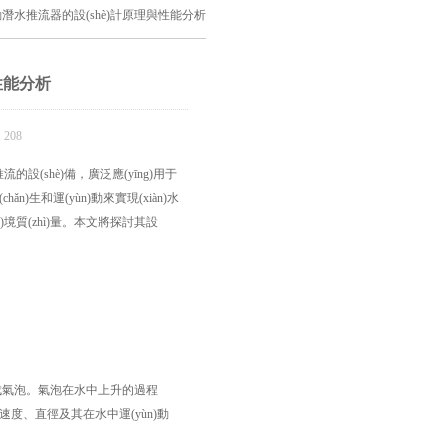
動潛水推流器的設(shè)計原理與性能分析
性能分析
208
hè)備，廣泛應(yīng)用于
hǎn)生和運(yùn)動來實現(xiàn)水
n)境質(zhì)量。本文將探討其設
泡。氣泡在水中上升的過程
、直徑及其在水中運(yùn)動