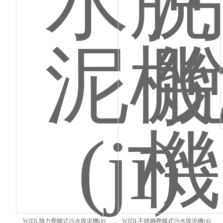
WJDL飛力疊螺式污水脫泥機(jī)
WJDL不銹鋼疊螺式污水脫泥機(jī)