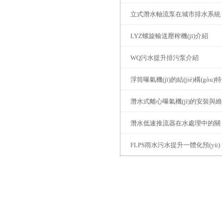
立式潛水軸流泵在城市排水系統
LYZ螺旋輸送壓榨機(jī)介紹
(tǒng)中的應(yīng)用
WQ污水提升排污泵介紹
浮筒曝氣機(jī)的結(jié)構(gòu)特
潛水式離心曝氣機(jī)的安裝與維
性
潛水低速推流器在水處理中的關
護(hù)技巧
FLPS雨水污水提升一體化預(yù)
(guān)鍵作用
制泵站原理與特點(diǎn)