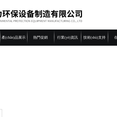
產(chǎn)品展示
熱門促銷
行業(yè)資訊
技術(shù)支持