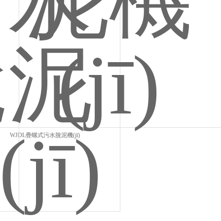
WJDL疊螺式污水脫泥機(jī)