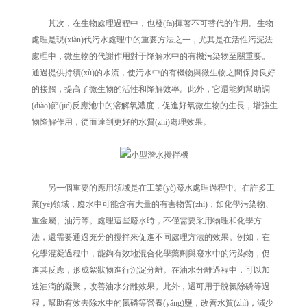
其次，在生物處理過程中，也發(fā)揮著不可替代的作用。生物
處理是現(xiàn)代污水處理中的重要方法之一，尤其是在活性污泥法
處理中，微生物的代謝作用對于降解水中的有機污染物至關重要。
通過提供持續(xù)的水流，使污水中的有機物與微生物之間保持良好
的接觸，提高了微生物的活性和降解效率。此外，它還能夠幫助調
(diào)節(jié)反應池中的溶解氧濃度，促進好氧微生物的生長，增強生
物降解作用，從而達到更好的水質(zhì)處理效果。
另一個重要的應用領域是在工業(yè)廢水處理過程中。在許多工
業(yè)領域，廢水中可能含有大量的有害物質(zhì)，如化學污染物、
重金屬、油污等。處理這些廢水時，不僅需要采用物理和化學方
法，還需要通過充分的攪拌來促進不同處理方法的效果。例如，在
化學混凝過程中，能夠有效地混合化學藥劑與廢水中的污染物，促
進其反應，形成絮狀物進行沉淀分離。在油水分離過程中，可以加
速油滴的凝聚，改善油水分離效果。此外，還可用于脫氮除磷等過
程，幫助有效去除水中的氮磷等營養(yǎng)鹽，改善水質(zhì)，減少