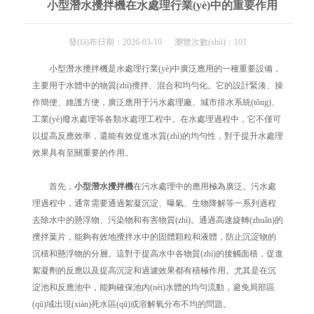
小型潛水攪拌機在水處理行業(yè)中的重要作用
發(fā)布日期：2026-03-10 瀏覽次數(shù)：101
小型潛水攪拌機是水處理行業(yè)中廣泛應用的一種重要設備，
主要用于水體中的物質(zhì)攪拌、混合和均勻化。它的設計緊湊、操
作簡便、維護方便，廣泛應用于污水處理廠、城市排水系統(tǒng)、
工業(yè)廢水處理等各類水處理工程中。在水處理過程中，它不僅可
以提高反應效率，還能有效促進水質(zhì)的均勻性，對于提升水處理
效果具有至關重要的作用。
首先，
小型潛水攪拌機
在污水處理中的應用極為廣泛。污水處
理過程中，通常需要通過絮凝沉淀、曝氣、生物降解等一系列過程
去除水中的懸浮物、污染物和有害物質(zhì)。通過高速旋轉(zhuǎn)的
攪拌葉片，能夠有效地攪拌水中的固體顆粒和液體，防止沉淀物的
沉積和懸浮物的分層。這對于提高水中各物質(zhì)的接觸面積，促進
絮凝劑的反應以及提高沉淀和過濾效果都有積極作用。尤其是在沉
淀池和反應池中，能夠確保池內(nèi)水體的均勻流動，避免局部區
(qū)域出現(xiàn)死水區(qū)或溶解氧分布不均的問題。