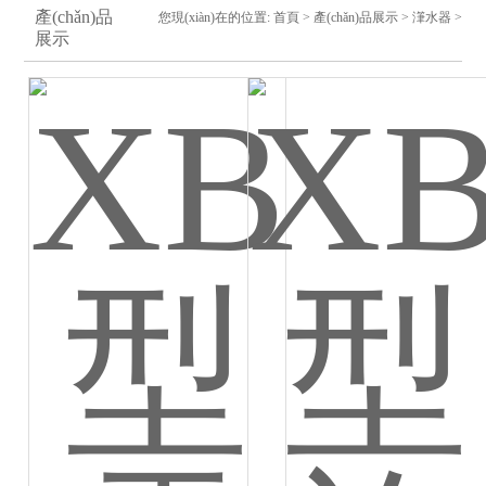
產(chǎn)品
您現(xiàn)在的位置:
首頁
>
產(chǎn)品展示
>
潷水器
>
展示