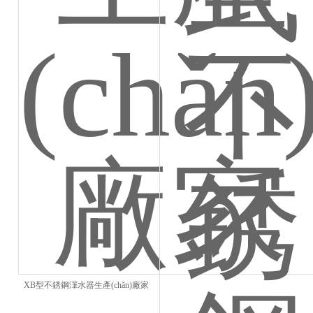
XB型不銹鋼潷水器生產(chǎn)廠家