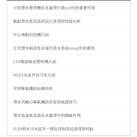
小型潛水攪拌機在水處理行業(yè)中的重要作用
氣動潛水推流器的設計原理與性能分析
中心傳動刮泥機介紹
立式潛水軸流泵在城市排水系統(tǒng)中的應用
LYZ螺旋輸送壓榨機介紹
WQ污水提升排污泵介紹
浮筒曝氣機的結構特性
潛水式離心曝氣機的安裝與維護技巧
潛水低速推流器在水處理中的關鍵作用
FLPS雨水污水提升一體化預制泵站原理與特點