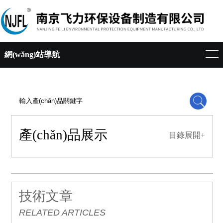
網(wǎng)站導航
產(chǎn)品展示
目錄展開+
技術文章
RELATED ARTICLES