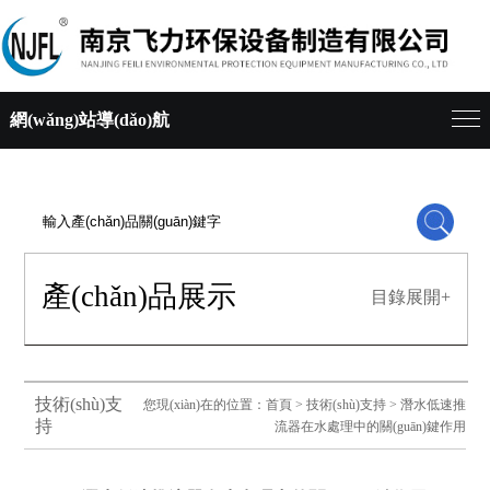
網(wǎng)站導(dǎo)航
產(chǎn)品展示
目錄展開+
技術(shù)支
您現(xiàn)在的位置：
首頁
>
技術(shù)支持
> 潛水低速推
持
流器在水處理中的關(guān)鍵作用