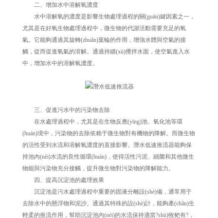
二、增加水中溶解氧濃度
水中溶解氧的濃度是影響生物處理過程的關(guān)鍵因素之一，
尤其是在好氧生物處理過程中，微生物的代謝活動需要充足的氧
氣。它能夠通過其旋轉(zhuǎn)葉輪的作用，增強水體與空氣的接
觸，從而促進氧氣的溶解。通過持續(xù)攪拌水面，使空氣進入水
中，增加水中的溶解氧濃度。
三、促進污水中的污染物去除
在水處理過程中，尤其是在生物反應(yīng)池、氧化池等環
(huán)境中，污染物的去除依賴于微生物對有機物的降解。而微生物
的活性受到水流和溶解氧濃度的直接影響。潛水低速推流器能夠保
持池內(nèi)水流的良性循環(huán)，使得活性污泥、細菌和其他微生
物能與污染物充分接觸，提升微生物對污染物的降解能力。
四、提高沉淀池的處理效果
沉淀池是污水處理過程中重要的固液分離設(shè)備，通常用于
去除水中的懸浮物和泥沙。通過其特殊的設(shè)計，能夠產(chǎn)生
輕柔的推流作用，幫助沉淀池內(nèi)的水流保持適當?shù)牧鲃有?，