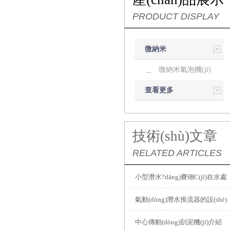
PRODUCT DISPLAY
微納米
微納米氣泡機(jī)
查看更多
技術(shù)文章
RELATED ARTICLES
小型潛水?dāng)嚢铏C(jī)在水處
氣動(dòng)潛水推流器的設(shè)
理行業(yè)中的重要作用
中心傳動(dòng)刮泥機(jī)介紹
計(jì)原理與性能分析