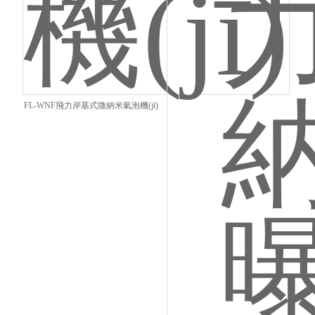
FL-WNF飛力岸基式微納米氣泡機(jī)