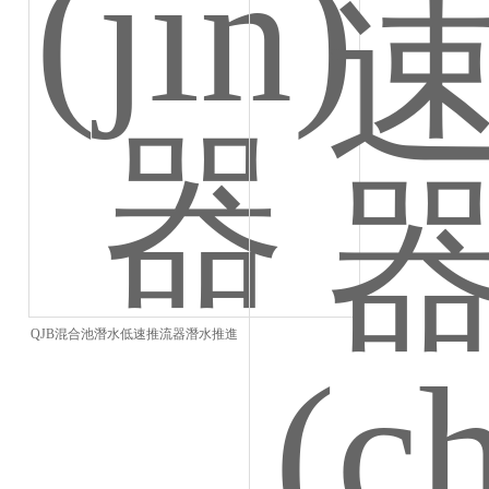
QJB混合池潛水低速推流器潛水推進
(jìn)器