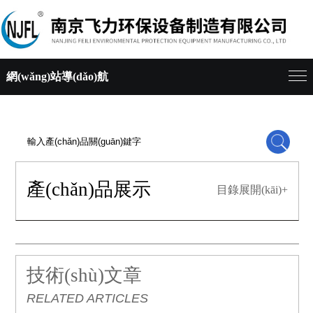
網(wǎng)站導(dǎo)航
產(chǎn)品展示
目錄展開(kāi)+
技術(shù)文章
RELATED ARTICLES