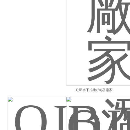
QJB水下推進(jìn)器廠家