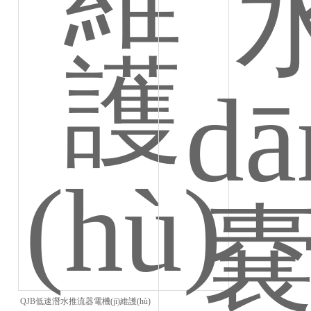
QJB低速潛水推流器電機(jī)維護(hù)