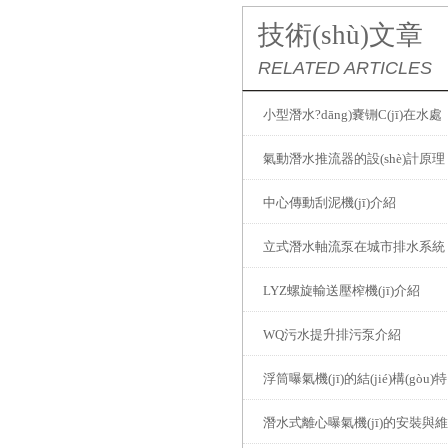
技術(shù)文章
RELATED ARTICLES
小型潛水?dāng)嚢铏C(jī)在水處
氣動潛水推流器的設(shè)計原理
理行業(yè)中的重要作用
中心傳動刮泥機(jī)介紹
與性能分析
立式潛水軸流泵在城市排水系統
LYZ螺旋輸送壓榨機(jī)介紹
(tǒng)中的應(yīng)用
WQ污水提升排污泵介紹
浮筒曝氣機(jī)的結(jié)構(gòu)特
潛水式離心曝氣機(jī)的安裝與維
性