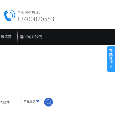
在線留言
聯(lián)系我們