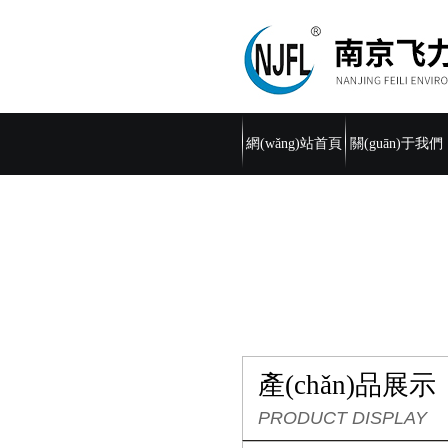
網(wǎng)站首頁
關(guān)于我們
產(chǎn)品展示
PRODUCT DISPLAY