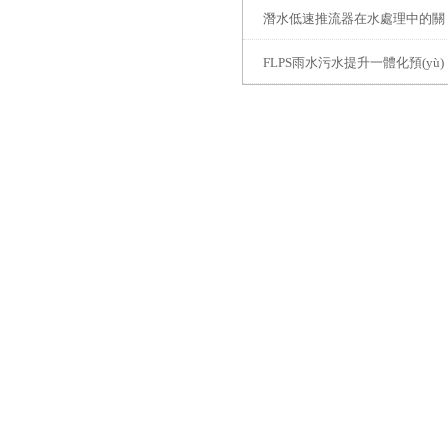
潛水低速推流器在水處理中的關
護(hù)技巧
FLPS雨水污水提升一體化預(yù)
(guān)鍵作用
制泵站原理與特點(diǎn)