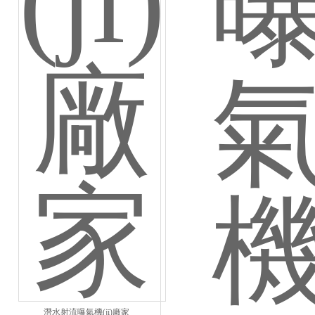
潛水射流曝氣機(jī)廠家