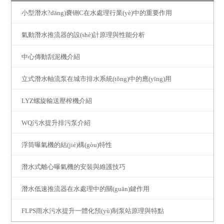
小型潛水?dāng)嚢铏C在水處理行業(yè)中的重要作用
氣動潛水推流器的設(shè)計原理與性能分析
中心傳動刮泥機介紹
立式潛水軸流泵在城市排水系統(tǒng)中的應(yīng)用
LYZ螺旋輸送壓榨機介紹
WQ污水提升排污泵介紹
浮筒曝氣機的結(jié)構(gòu)特性
潛水式離心曝氣機的安裝與維護技巧
潛水低速推流器在水處理中的關(guān)鍵作用
FLPS雨水污水提升一體化預(yù)制泵站原理與特點