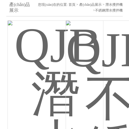
產(chǎn)品
您現(xiàn)在的位置:
首頁
>
產(chǎn)品展示
>
潛水攪拌機
展示
>不銹鋼潛水攪拌機